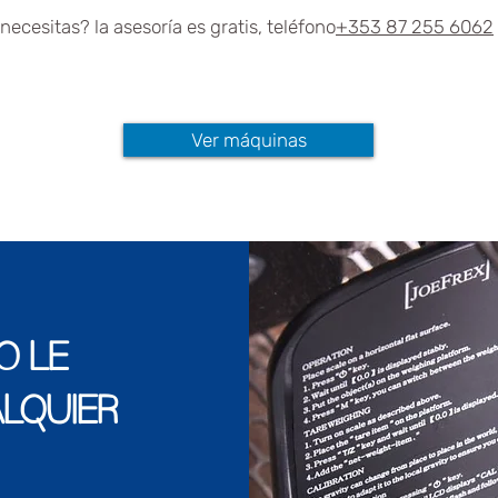
necesitas? la asesoría es gratis, teléfono
+353 87 255 6062
Ver máquinas
O LE
LQUIER