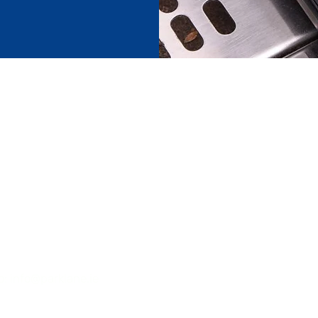
First Name
e exposición:
ría Two Fifty Square
 Williams, Rathmines.
Email
 6
o:
info@parklane.ie
o: +353 87255 6062
Leave a message...