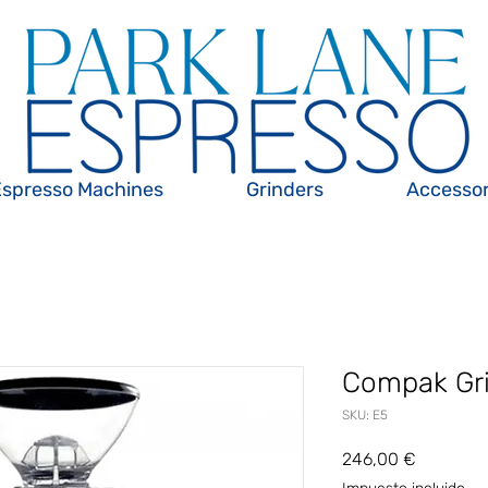
Espresso Machines
Grinders
Accessor
Compak Gri
SKU: E5
Precio
246,00 €