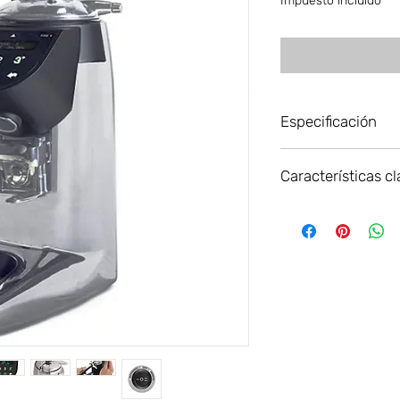
Impuesto incluido
Especificación
Salida del
Características c
motor
CARACTERÍSTICAS 
Revoluciones
Bloqueo del regu
por minuto
Paralelo"
1 o 2 cafés molido
Ø rebabas
Pantalla de contro
motor con ventila
Producción de
Conmutador de tr
puntos de
Portafiltros portaf
espresso
Tiempo de