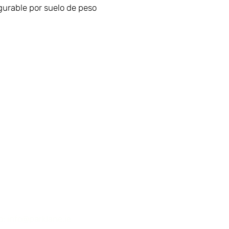
gurable por suelo de peso
First Name
e exposición:
ría Two Fifty Square
 Williams, Rathmines.
Email
 6
o:
info@parklane.ie