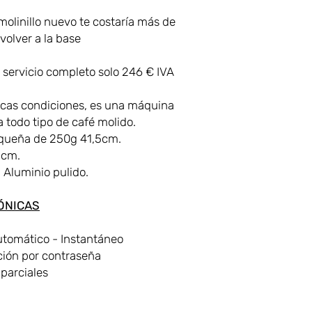
dosificación
linillo nuevo te costaría más de
Espresso (7gr)
volver a la base
Capacidad de
la tolva
servicio completo solo 246 € IVA
alto x ancho x
ticas condiciones, es una máquina
profundidad
 todo tipo de café molido.
pequeña de 250g 41,5cm.
Peso neto
3 cm.
n Aluminio pulido.
ÓNICAS
utomático - Instantáneo
ción por contraseña
 parciales