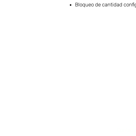
Bloqueo de cantidad confi
VAMOS
Sala d
Cafete
CONECTAR
Parque
Dublín
Contact