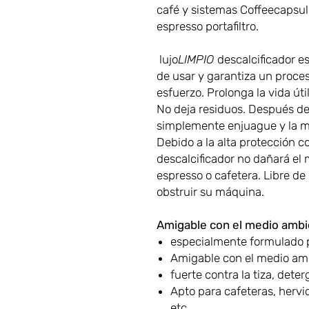
café y sistemas Coffeecapsul
espresso portafiltro.
lujo
LIMPIO
descalcificador es
de usar y garantiza un proces
esfuerzo. Prolonga la vida út
No deja residuos. Después del
simplemente enjuague y la má
Debido a la alta protección co
descalcificador no dañará el 
espresso o cafetera. Libre d
obstruir su máquina.
Amigable con el medio ambi
especialmente formulado p
Amigable con el medio am
fuerte contra la tiza, dete
Apto para cafeteras, herv
etc.