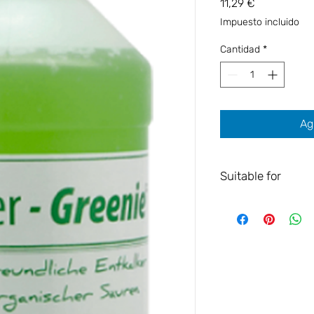
Precio
11,29 €
Impuesto incluido
Cantidad
*
Ag
Suitable for
ECM ESPRESSO COF
ASCASO
ISOMAC
JURA
KRUPS
LA PICCOLA
LAVAZZA
MELITTA