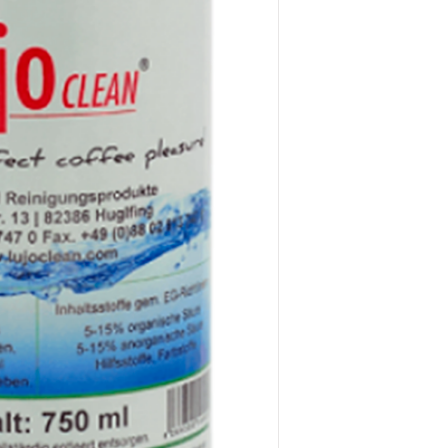
QUICK MILL
RDL
SAECO
GAGGIA
-LAVAZZA-
LA PAVONI-
SGL
-SAECO-
DELONGHI
KRUPS-BOSCH ETC...