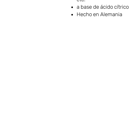
a base de ácido cítrico
Hecho en Alemania
VAMOS
Sala d
Cafete
CONECTAR
Parque
Dublín
Contact