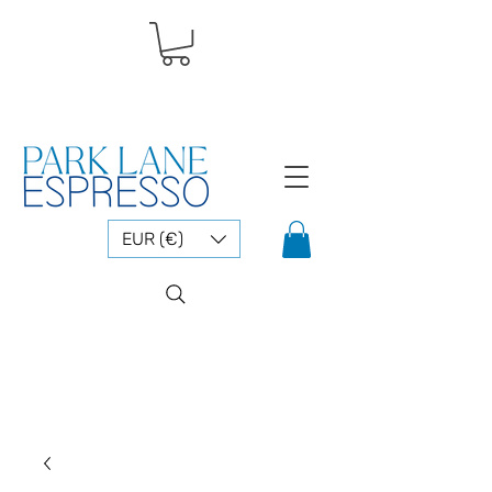
EUR (€)