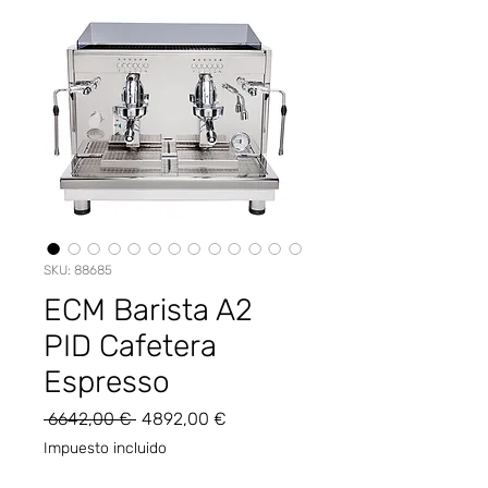
SKU: 88685
ECM Barista A2
PID Cafetera
Espresso
Precio
Precio
 6642,00 € 
4892,00 €
de
Impuesto incluido
oferta