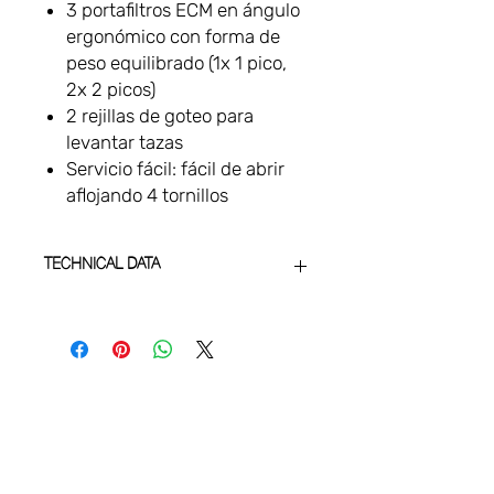
3 portafiltros ECM en ángulo
ergonómico con forma de
peso equilibrado (1x 1 pico,
2x 2 picos)
2 rejillas de goteo para
levantar tazas
Servicio fácil: fácil de abrir
aflojando 4 tornillos
TECHNICAL DATA
ECM brew
●
groups
Ring brew
VAMOS
groups
CONECTAR
Water tank