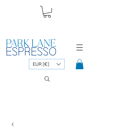
EUR (€)