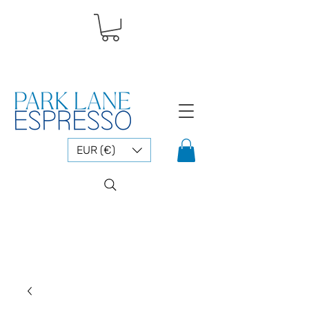
EUR (€)