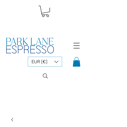
EUR (€)