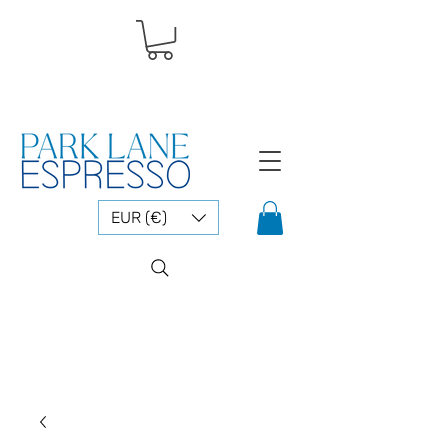
EUR (€)