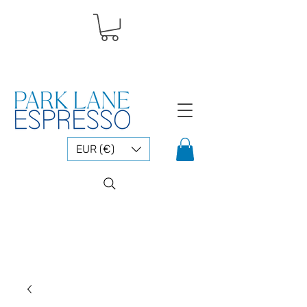
EUR (€)