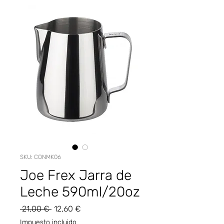
SKU: CONMK06
Joe Frex Jarra de
Leche 590ml/20oz
Precio
Precio
 21,00 € 
12,60 €
de
Impuesto incluido