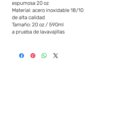
espumosa 20 oz
Material: acero inoxidable 18/10
de alta calidad
Tamaño: 20 oz / 590ml
a prueba de lavavajillas
VAMOS
CONECTAR
Sala de exposición:
Cafetería Two Fifty Square
Parque Williams, Rathmines. Dublín
6