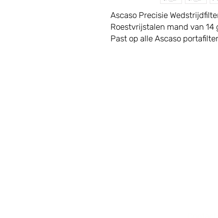
Ascaso Precisie Wedstrijdfilte
Roestvrijstalen mand van 14 
Past op alle Ascaso portafilte
LATEN WE
Toonza
Twee F
AANSLUITEN
Willia
Dublin
Contact