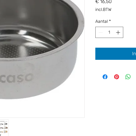
Prijs
€ 16,50
incl.BTW
Aantal
*
I