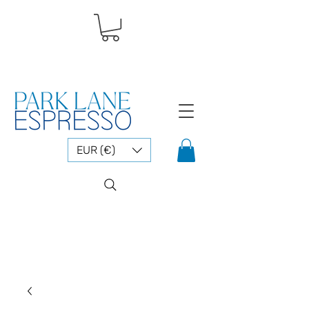
EUR (€)