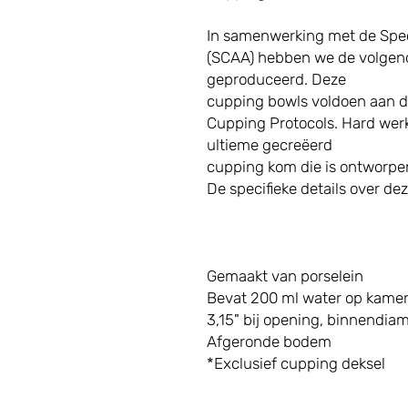
In samenwerking met de Spec
(SCAA) hebben we de volge
geproduceerd. Deze
cupping bowls voldoen aan 
Cupping Protocols. Hard wer
ultieme gecreëerd
cupping kom die is ontworpen
De specifieke details over dez
Gemaakt van porselein
Bevat 200 ml water op kame
3,15" bij opening, binnendia
Afgeronde bodem
*Exclusief cupping deksel