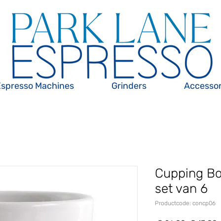
Espresso Machines
Grinders
Accessor
Cupping Bo
set van 6
Productcode: concp06