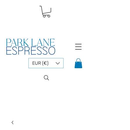
EUR (€)