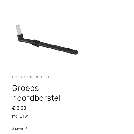
Productcode: CONCBB
Groeps
hoofdborstel
Prijs
€ 3,38
incl.BTW
Aantal
*