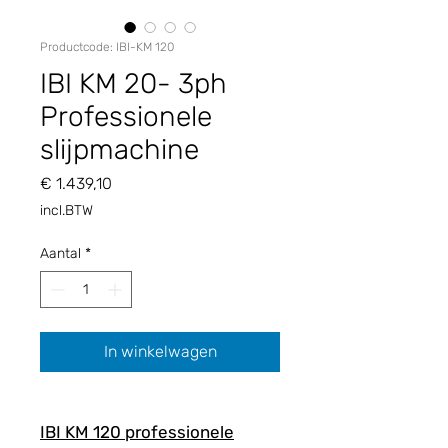
Productcode: IBI-KM 120
IBI KM 20- 3ph
Professionele
slijpmachine
Prijs
€ 1.439,10
incl.BTW
Aantal
*
In winkelwagen
IBI KM 120 professionele