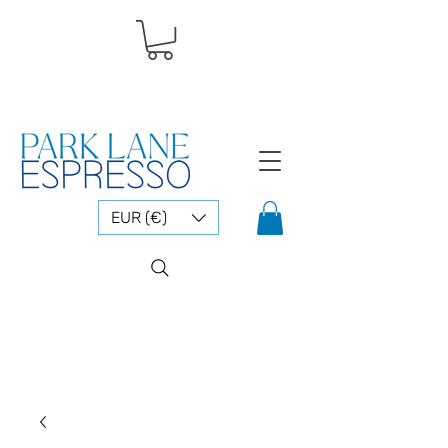
EUR (€)