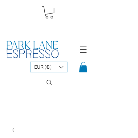
EUR (€)