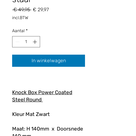
Normale
Verkoopprijs
 € 49,95 
€ 29,97
prijs
incl.BTW
Aantal
*
In winkelwagen
Knock Box Power Coated
Steel Round
Kleur Mat Zwart
Maat: H 140mm x Doorsnede