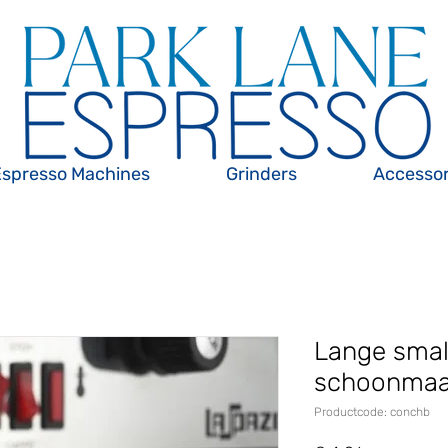
Espresso Machines
Grinders
Accessor
Lange smal
schoonmaa
Productcode: conchb