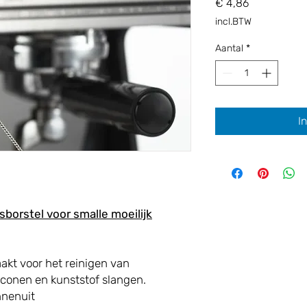
Prijs
€ 4,86
incl.BTW
Aantal
*
I
sborstel voor smalle moeilijk
akt voor het reinigen van
iconen en kunststof slangen.
nnenuit