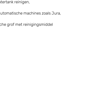
tertank reinigen,
automatische machines zoals Jura,
sche grof met reinigingsmiddel
First Name
al:
ifty Square Café