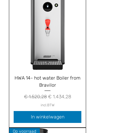
HWA 14- hot water Boiler from
Bravilor
Normale prijs
Verkoopprijs
€ 1.520,28
€ 1.434,28
incl.BTW
In winkelwagen
Op voorraad