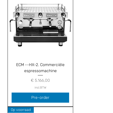
ECM --HX-2. Commerciële
espressomachine
Prijs
€ 5.166,00
incl.BTW
Pre-order
Op voorraad