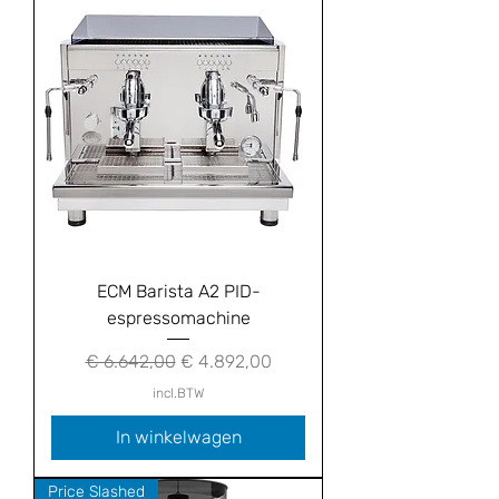
ECM Barista A2 PID-
espressomachine
Normale prijs
Verkoopprijs
€ 6.642,00
€ 4.892,00
incl.BTW
In winkelwagen
Price Slashed