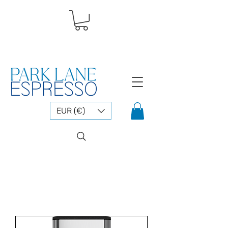
EUR (€)