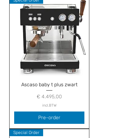
Special Order
Ascaso baby t plus zwart
Prijs
€ 4.495,00
incl.BTW
Pre-order
Special Order