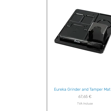
Aperçu rapide
Eureka Grinder and Tamper Mat 
Prix
67,65 €
TVA Incluse