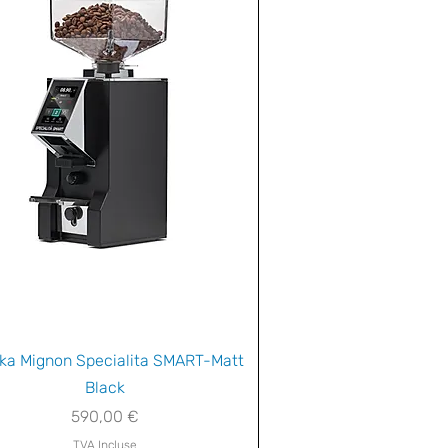
Aperçu rapide
ka Mignon Specialita SMART-Matt
Black
Prix
590,00 €
TVA Incluse