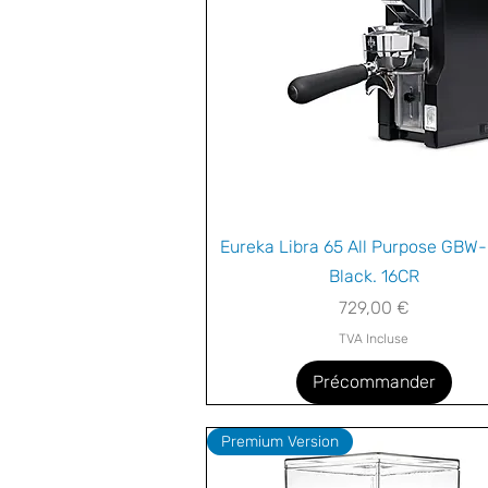
Aperçu rapide
Eureka Libra 65 All Purpose GBW-
Black. 16CR
Prix
729,00 €
TVA Incluse
Précommander
Premium Version