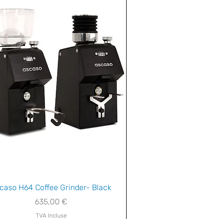
Aperçu rapide
caso H64 Coffee Grinder- Black
Prix
635,00 €
TVA Incluse