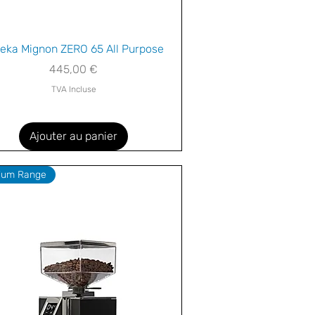
Aperçu rapide
eka Mignon ZERO 65 All Purpose
Prix
445,00 €
TVA Incluse
Ajouter au panier
ium Range