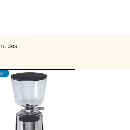
ant des
ock