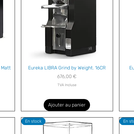
Aperçu rapide
 Matt
Eureka LIBRA Grind by Weight. 16CR
Eu
Prix
676,00 €
TVA Incluse
Ajouter au panier
En stock
En st