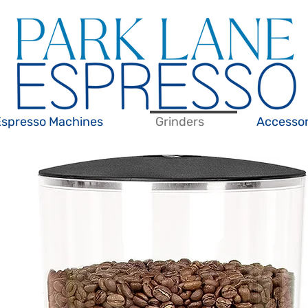
Espresso Machines
Grinders
Accessor
É