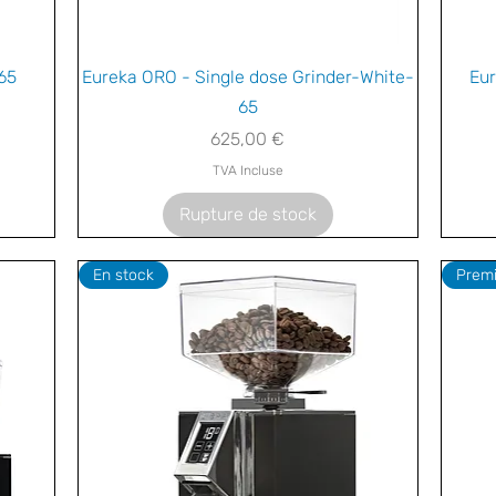
Aperçu rapide
65
Eureka ORO - Single dose Grinder-White-
Eur
65
nnel
Prix
625,00 €
TVA Incluse
Rupture de stock
En stock
Prem