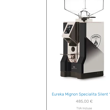
Aperçu rapide
Eureka Mignon Specialita Silent 
Prix
485,00 €
TVA Incluse