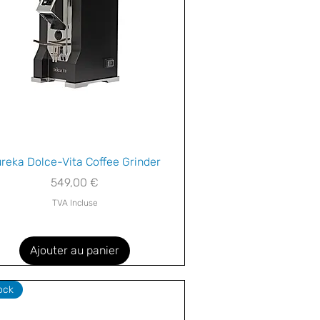
Aperçu rapide
reka Dolce-Vita Coffee Grinder
Prix
549,00 €
TVA Incluse
Ajouter au panier
ock