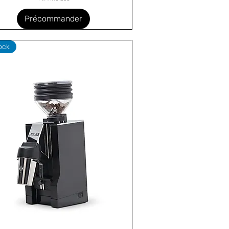
Précommander
ock