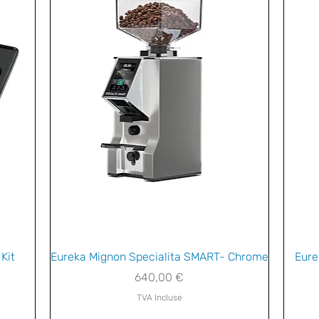
Aperçu rapide
Kit
Eureka Mignon Specialita SMART- Chrome
Eure
Prix
640,00 €
TVA Incluse