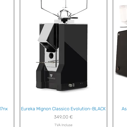
Aperçu rapide
17nx
Eureka Mignon Classico Evolution-BLACK
As
Prix
349,00 €
TVA Incluse