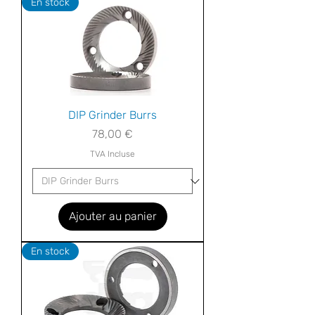
En stock
DIP Grinder Burrs
Prix
78,00 €
TVA Incluse
Ajouter au panier
En stock