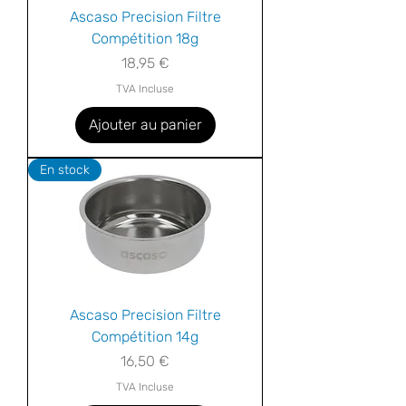
Ascaso Precision Filtre
Compétition 18g
Prix
18,95 €
TVA Incluse
Ajouter au panier
En stock
Ascaso Precision Filtre
Compétition 14g
Prix
16,50 €
TVA Incluse