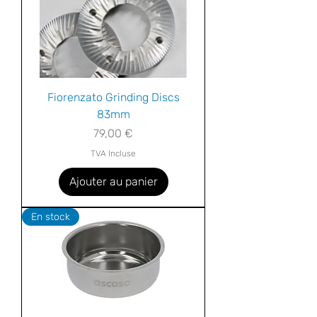
Fiorenzato Grinding Discs
83mm
Prix
79,00 €
TVA Incluse
Ajouter au panier
En stock