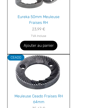
Eureka 50mm Meuleuse
Fraises RH
Prix
23,99 €
TVA Incluse
Ajouter au panier
CEADO
Meuleuse Ceado Fraises RH
64mm