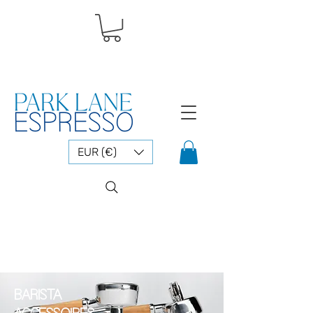
EUR (€)
BARISTA