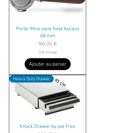
Porte-filtre sans fond Ascaso
58 mm
Prix
165,00 €
TVA Incluse
Ajouter au panier
Heavy Duty Drawer
Knock Drawer by joe Frex