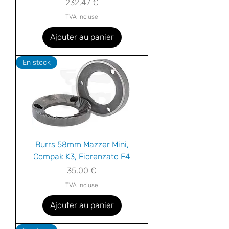
Prix
232,47 €
TVA Incluse
Ajouter au panier
En stock
Burrs 58mm Mazzer Mini,
Compak K3, Fiorenzato F4
Prix
35,00 €
TVA Incluse
Ajouter au panier