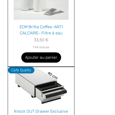
ECM Britta Coffee-ANTI
CALCAIRE- Filtre à eau
Prix
33,50 €
TVA Incluse
Ajouter au panier
Cafe Quality
Knock OUT Drawer Exclusive