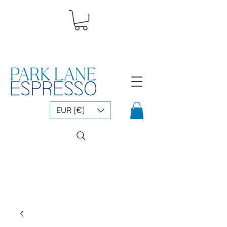
EUR (€)