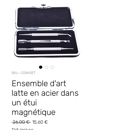
SKU : CONXSET
Ensemble d'art
latte en acier dans
un étui
magnétique
Prix
Prix
 26,00 € 
15,60 €
original
promotionnel
TVA Incluse