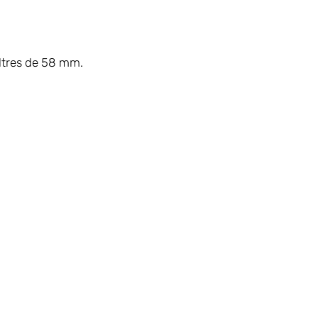
ltres de 58 mm.
First Name
'exposition :
inquante Carré Café
illiams, Rathmines.