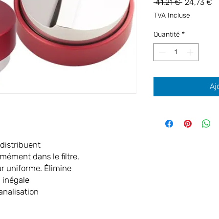
Prix
Pr
 41,21 € 
24,73 €
original
p
TVA Incluse
Quantité
*
Aj
distribuent
mément dans le filtre,
r uniforme. Élimine
n inégale
analisation