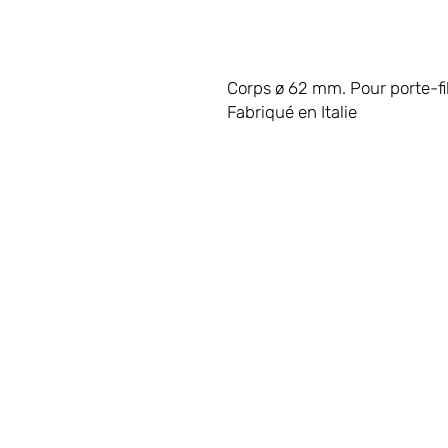
Corps ø 62 mm. Pour porte-fi
Fabriqué en Italie
LET'S
Salle d
Deux C
CONNECTER
Parc W